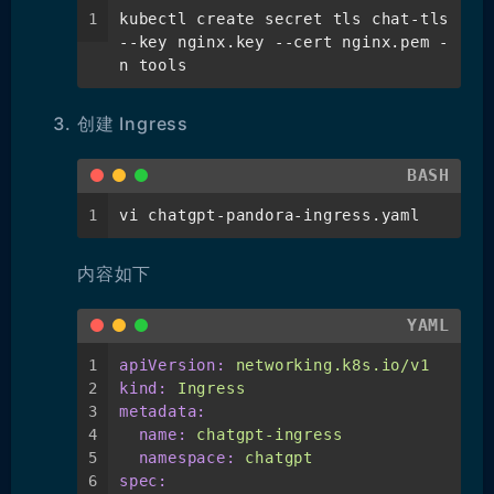
1
kubectl create secret tls chat-tls 
--key nginx.key --cert nginx.pem -
n tools
创建 Ingress
BASH
1
vi chatgpt-pandora-ingress.yaml
内容如下
YAML
1
apiVersion:
networking.k8s.io/v1
2
kind:
Ingress
3
metadata:
4
name:
chatgpt-ingress
5
namespace:
chatgpt
6
spec: