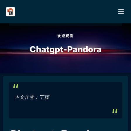
欢迎观看
首页
Chatgpt-Pandora
分类
其它
关于
本文作者：丁辉
留言
友链