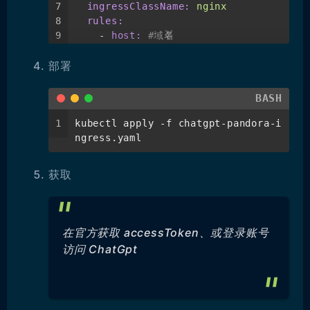
7
ingressClassName:
nginx
8
rules:
9
-
host:
#域名
10
http:
部署
11
paths:
12
-
pathType:
Prefix
13
backend:
BASH
14
service:
15
name:
chatgpt-web
1
kubectl apply -f chatgpt-pandora-i
16
port:
ngress.yaml
17
number:
80
18
path:
/
获取
19
tls:
20
-
hosts:
21
-
#域名
22
secretName:
chat-ssl
在官方获取 accessToken、或登录账号
访问 ChatGpt