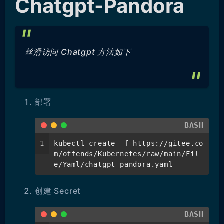
Chatgpt-Pandora
丝滑访问 Chatgpt 方法如下
部署
BASH
1
kubectl create -f https://gitee.co
m/offends/Kubernetes/raw/main/Fil
e/Yaml/chatgpt-pandora.yaml
创建 Secret
BASH