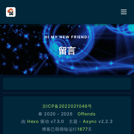
请输入关键词进行搜索
HI MY NEW FRIEND!
首页
留言
分类
其它
关于
京ICP备2022021046号
留言
© 2020 - 2026
Offends
由
Hexo
驱动 v7.3.0
主题 -
Async
v2.2.3
友链
博客已萌萌哒运行
1677
天