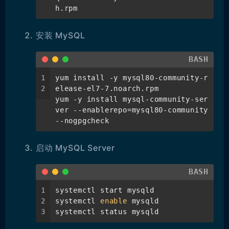
h.rpm
安装 MySQL
BASH
1
yum install -y mysql80-community-r
2
elease-el7-7.noarch.rpm
yum -y install mysql-community-ser
ver --enablerepo=mysql80-community 
--nogpgcheck
启动 MySQL Server
BASH
1
systemctl start mysqld
2
systemctl 
enable
 mysqld
3
systemctl status mysqld