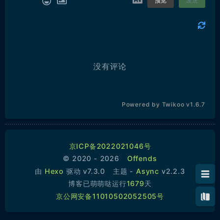
预览
发送
没有评论
Powered by
Twikoo
v1.6.7
1.
部署 Mysql 双主
1.1.
部署
京ICP备2022021046号
1.2.
配置
© 2020 - 2026
Offends
1.2.1.
Mysql 1号主节点配置
由
Hexo
驱动 v7.3.0
主题 -
Async
v2.2.3
1.2.2.
Mysql 2号主配置
1.2.3.
Mysql 1号主节点配置
博客已萌萌哒运行
1679
天
1.2.4.
Mysql 2号主节点配置
京公网安备11010502052505号
1.3.
Mysql 配置密码等级