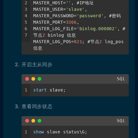
2
MASTER_HOST
=
''
, #IP地址
3
MASTER_USER
=
'slave'
,
4
MASTER_PASSWORD
=
'password'
, #密码
5
MASTER_PORT
=
3306
,
6
MASTER_LOG_FILE
=
'binlog.000002'
, #
7
节点
2
 binlog 信息
MASTER_LOG_POS
=
821
; #节点
2
 log_pos
信息
开启主从同步
SQL
1
start
 slave;
查看同步状态
SQL
1
show
 slave status\G;