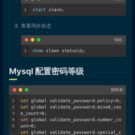
1
start
 slave;
查看同步状态
SQL
1
show
 slave status\G;
Mysql 配置密码等级
BASH
1
set
 global validate_password.policy=0;
2
set
 global validate_password.mixed_cas
3
e_count=0;
4
set
 global validate_password.number_co
5
unt=0;
set
 global validate_password.special_c