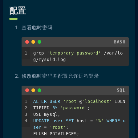
配置
查看临时密码
BASH
1
grep 
'temporary password'
 /var/lo
g/mysqld.log
修改临时密码并配置允许远程登录
SQL
1
ALTER
USER
'root'
@
'localhost'
 IDEN
2
TIFIED 
BY
'password'
;
3
USE mysql;
4
UPDATE
user
SET
 host 
=
'%'
WHERE
u
ser
=
'root'
;
FLUSH PRIVILEGES;