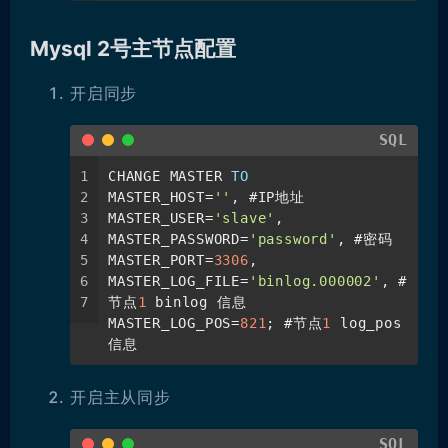
Mysql 2号主节点配置
开启同步
SQL
1
CHANGE MASTER 
TO
2
MASTER_HOST
=
''
, #IP地址
3
MASTER_USER
=
'slave'
,
4
MASTER_PASSWORD
=
'password'
, #密码
5
MASTER_PORT
=
3306
,
6
MASTER_LOG_FILE
=
'binlog.000002'
, #
7
节点
1
 binlog 信息
MASTER_LOG_POS
=
821
; #节点
1
 log_pos
信息
开启主从同步
SQL