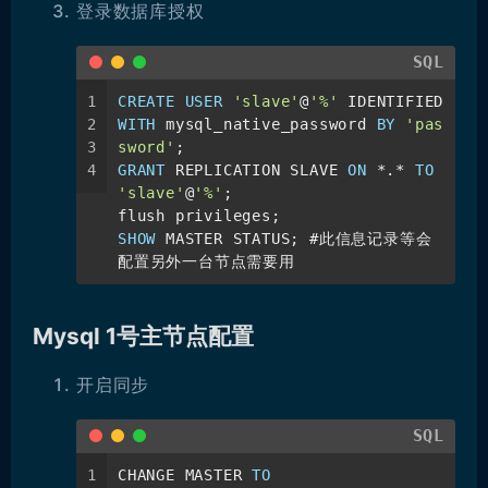
登录数据库授权
18
# 主从配置
19
log-bin=binlog
SQL
20
server-id=122
21
gtid-mode=on
1
CREATE
USER
'slave'
@
'%'
 IDENTIFIED 
22
enforce-gtid-consistency=on
2
WITH
 mysql_native_password 
BY
'pas
23
log-slave-updates=on
3
sword'
;
24
expire_logs_days=14
4
GRANT
 REPLICATION SLAVE 
ON
*
.
*
TO
25
'slave'
@
'%'
;
26
# Compatible with versions before 
flush privileges;
27
8.0
SHOW
 MASTER STATUS; #此信息记录等会
28
default_authentication_plugin=mysq
配置另外一台节点需要用
29
l_native_password
30
skip-host-cache
31
skip-name-resolve
Mysql 1号主节点配置
32
33
[client]
开启同步
#设置客户端编码
default-character-set=utf8mb4
[mysql]
SQL
# 设置mysql客户端默认编码
1
CHANGE MASTER 
TO
default-character-set=utf8mb4