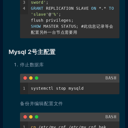
3
sword'
;
24
expire_logs_days=14
4
GRANT
 REPLICATION SLAVE 
ON
*
.
*
TO
25
'slave'
@
'%'
;
26
# Compatible with versions before 
flush privileges;
27
8.0
SHOW
 MASTER STATUS; #此信息记录等会
28
default_authentication_plugin=mysq
配置另外一台节点需要用
29
l_native_password
30
skip-host-cache
31
skip-name-resolve
Mysql 2号主配置
32
33
[client]
停止数据库
#设置客户端编码
default-character-set=utf8mb4
[mysql]
BASH
# 设置mysql客户端默认编码
1
systemctl stop mysqld
default-character-set=utf8mb4
备份并编辑配置文件
BASH
1
cp
 /etc/my.cnf /etc/my.cnf.bak