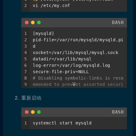
2
vi /etc/my.cnf
BASH
1
[mysqld]
2
pid-file=/var/run/mysqld/mysqld.pi
3
d
4
socket=/var/lib/mysql/mysql.sock
5
datadir=/var/lib/mysql
6
log-error=/var/log/mysqld.log
7
secure-file-priv=NULL
8
# Disabling symbolic-links is reco
9
mmended to prevent assorted securi
10
ty risks
重新启动
11
symbolic-links=0
12
# 服务端默认utf8编码
13
character-set-server=utf8mb4
BASH
14
# 默认存储引擎
15
default-storage-engine=INNODB
1
systemctl start mysqld
16
17