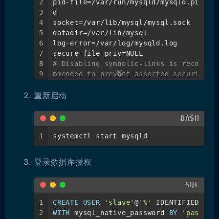
2
pid-file=/var/run/mysqld/mysqld.pi
3
d
4
socket=/var/lib/mysql/mysql.sock
5
datadir=/var/lib/mysql
6
log-error=/var/log/mysqld.log
7
secure-file-priv=NULL
8
# Disabling symbolic-links is reco
9
mmended to prevent assorted securi
10
ty risks
重新启动
11
symbolic-links=0
12
# 服务端默认utf8编码
13
character-set-server=utf8mb4
BASH
14
# 默认存储引擎
15
default-storage-engine=INNODB
1
systemctl start mysqld
16
17
登录数据库授权
18
# 主从配置
19
log-bin=binlog
SQL
20
server-id=121
21
gtid-mode=on
1
CREATE
USER
'slave'
@
'%'
 IDENTIFIED 
22
enforce-gtid-consistency=on
2
WITH
 mysql_native_password 
BY
'pas
23
log-slave-updates=on