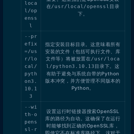
loca
在
目录
/usr/local/openssl
l/op
下。
enss
l
--pr
efix
指定安装目标目录。这意味着所有
=/us
安装的文件（包括可执行文件、库
文件等）将被放置在
r/lo
/usr/loca
目录下。这
cal/
l/python3.10.13
有助于避免与系统自带的Python
pyth
版本冲突，并方便管理不同版本的
on3.
Python。
10.1
3
--wi
设置运行时链接器搜索OpenSSL
th-o
库的路径为自动。这确保了在运行
pens
时能够找到正确的OpenSSL库，
sl-r
即使它不在标准库路径下。这对于