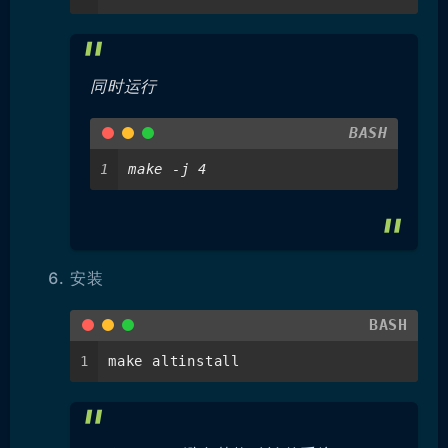
同时运行
BASH
1
make -j 4
安装
BASH
1
make altinstall