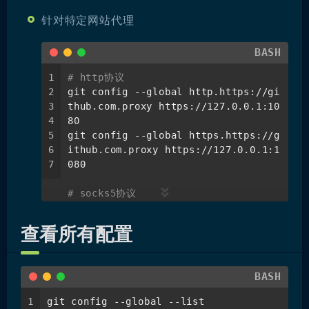
针对特定网站代理
BASH
1
# http协议
2
git config --global http.https://gi
3
thub.com.proxy https://127.0.0.1:10
4
80
5
git config --global https.https://g
6
ithub.com.proxy https://127.0.0.1:1
7
080
# socks5协议
git config --global http.https://gi
thub.com.proxy socks5://127.0.0.1:1
查看所有配置
080
git config --global https.https://g
ithub.com.proxy socks5://127.0.0.1:
BASH
1080
1
git config --global --list